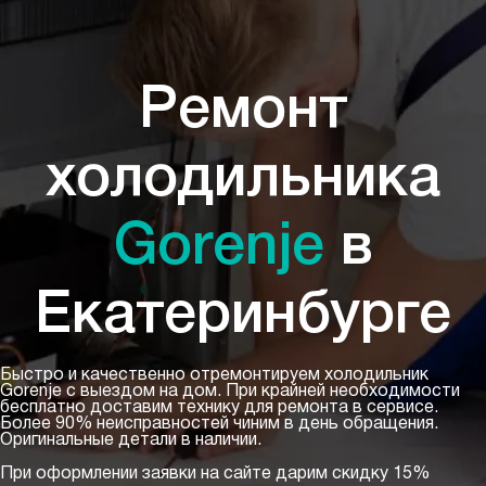
Ремонт
холодильника
Gorenje
в
Екатеринбурге
Быстро и качественно отремонтируем холодильник
Gorenje с выездом на дом. При крайней необходимости
бесплатно доставим технику для ремонта в сервисе.
Более 90% неисправностей чиним в день обращения.
Оригинальные детали в наличии.
При оформлении заявки на сайте дарим
скидку 15%